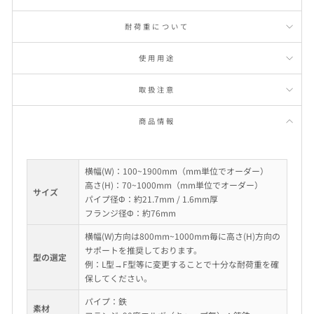
耐荷重について
使用用途
取扱注意
商品情報
横幅(W)：100~1900mm（mm単位でオーダー）
高さ(H)：70~1000mm（mm単位でオーダー）
サイズ
パイプ径Φ：約21.7mm / 1.6mm厚
フランジ径Φ：約76mm
横幅(W)方向は800mm~1000mm毎に高さ(H)方向の
サポートを推奨しております。
型の選定
例：L型→F型等に変更することで十分な耐荷重を確
保してください。
パイプ：鉄
素材