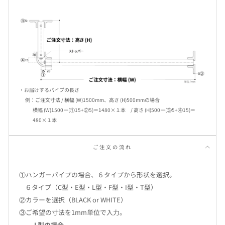
・お届けするパイプの長さ
例：ご注文寸法 / 横幅 (W)1500mm、高さ (H)500mmの場合
横幅 (W)1500ー(①15+②5)＝1480×１本 / 高さ (H)500ー(③5+④15)＝
480×１本
ご注文の流れ
①ハンガーパイプの場合、６タイプから形状を選択。
６タイプ（C型・E型・L型・F型・I型・T型）
②カラーを選択（BLACK or WHITE）
③ご希望の寸法を1mm単位で入力。
L型の場合...