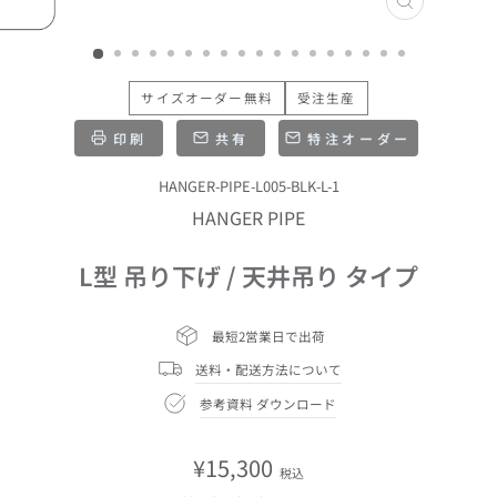
閉
じ
る
サイズオーダー無料
受注生産
印刷
共有
特注オーダー
HANGER-PIPE-L005-BLK-L-1
HANGER PIPE
L型 吊り下げ / 天井吊り タイプ
最短2営業日で出荷
送料・配送方法について
参考資料 ダウンロード
通
¥15,300
税込
常