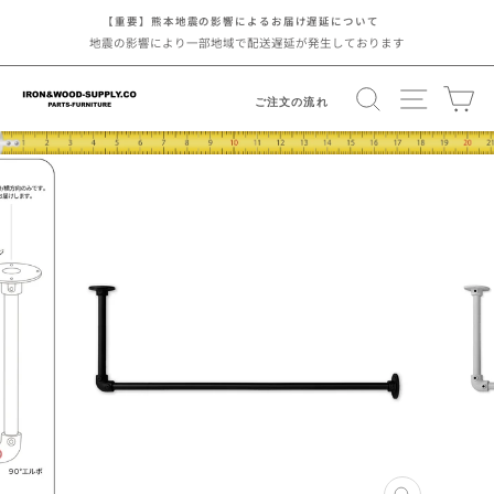
コ
【重要】熊本地震の影響によるお届け遅延について
ン
地震の影響により一部地域で配送遅延が発生しております
ス
テ
ラ
検索
サイトナ
カ
ン
イ
ご注文の流れ
ツ
ド
に
シ
ス
ョ
キ
ー
ッ
を
プ
止
す
め
る
る